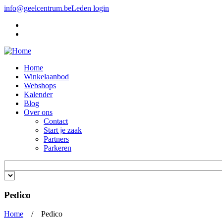
Overslaan en naar de inhoud gaan
info@geelcentrum.be
Leden login
Home
Winkelaanbod
Webshops
Kalender
Blog
Over ons
Contact
Start je zaak
Partners
Parkeren
Trefwoorden invoeren
Pedico
Home
/ Pedico