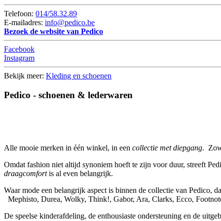
Telefoon:
014/58.32.89
E-mailadres:
info@pedico.be
Bezoek de website van Pedico
Facebook
Instagram
Bekijk meer:
Kleding en schoenen
Pedico - schoenen & lederwaren
Alle mooie merken in één winkel, in een
collectie met diepgang
. Zow
Omdat fashion niet altijd synoniem hoeft te zijn voor duur, streeft P
draagcomfort
is al even belangrijk.
Waar mode een belangrijk aspect is binnen de collectie van Pedico, d
Mephisto, Durea, Wolky, Think!, Gabor, Ara, Clarks, Ecco, Footnote
De speelse kinderafdeling, de enthousiaste ondersteuning en de uitgeb