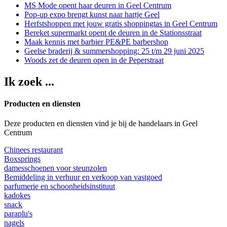
MS Mode opent haar deuren in Geel Centrum
Pop-up expo brengt kunst naar hartje Geel
Herfstshoppen met jouw gratis shoppingtas in Geel Centrum
Bereket supermarkt opent de deuren in de Stationsstraat
Maak kennis met barbier PE&PE barbershop
Geelse braderij & summershopping: 25 t/m 29 juni 2025
Woods zet de deuren open in de Peperstraat
Ik zoek ...
Producten en diensten
Deze producten en diensten vind je bij de handelaars in Geel
Centrum
Chinees restaurant
Boxsprings
damesschoenen voor steunzolen
Bemiddeling in verhuur en verkoop van vastgoed
parfumerie en schoonheidsinstituut
kadokes
snack
paraplu's
nagels