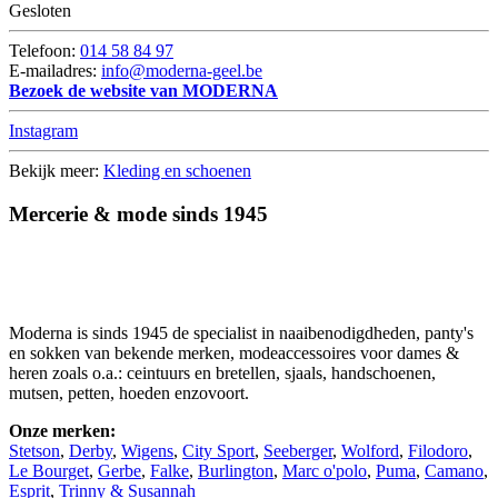
Gesloten
Telefoon:
014 58 84 97
E-mailadres:
info@moderna-geel.be
Bezoek de website van MODERNA
Instagram
Bekijk meer:
Kleding en schoenen
Mercerie & mode sinds 1945
Moderna is sinds 1945 de specialist in naaibenodigdheden, panty's
en sokken van bekende merken, modeaccessoires voor dames &
heren zoals o.a.: ceintuurs en bretellen, sjaals, handschoenen,
mutsen, petten, hoeden enzovoort.
Onze merken:
Stetson
,
Derby
,
Wigens
,
City Sport
,
Seeberger
,
Wolford
,
Filodoro
,
Le Bourget
,
Gerbe
,
Falke
,
Burlington
,
Marc o'polo
,
Puma
,
Camano
,
Esprit
,
Trinny & Susannah