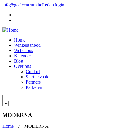
Overslaan en naar de inhoud gaan
info@geelcentrum.be
Leden login
Home
Winkelaanbod
Webshops
Kalender
Blog
Over ons
Contact
Start je zaak
Partners
Parkeren
Trefwoorden invoeren
MODERNA
Home
/ MODERNA