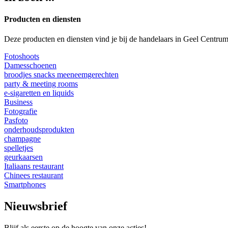
Producten en diensten
Deze producten en diensten vind je bij de handelaars in Geel Centru
Fotoshoots
Damesschoenen
broodjes snacks meeneemgerechten
party & meeting rooms
e-sigaretten en liquids
Business
Fotografie
Pasfoto
onderhoudsprodukten
champagne
spelletjes
geurkaarsen
Italiaans restaurant
Chinees restaurant
Smartphones
Nieuwsbrief
Blijf als eerste op de hoogte van onze acties!