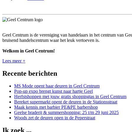
Geel Centrum is de vereniging van handelaars in het centrum van Gee
bruisend handelscentrum waar het leuk vertoeven is.
Welkom in Geel Centrum!
Lees meer +
Recente berichten
MS Mode opent haar deuren in Geel Centrum
Pop-up expo brengt kunst naar hartje Geel
Herfstshoppen met jouw gratis shoppingtas in Geel Centrum
Bereket supermarkt opent de deuren in de Stationsstraat
Maak kennis met barbier PE&PE barbershop
Geelse braderij & summershopping: 25 t/m 29 juni 2025
Woods zet de deuren open in de Peperstraat
Ik zoek ...