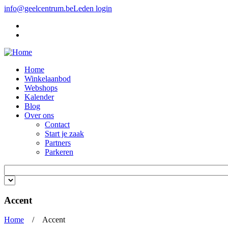
Overslaan en naar de inhoud gaan
info@geelcentrum.be
Leden login
Home
Winkelaanbod
Webshops
Kalender
Blog
Over ons
Contact
Start je zaak
Partners
Parkeren
Trefwoorden invoeren
Accent
Home
/ Accent